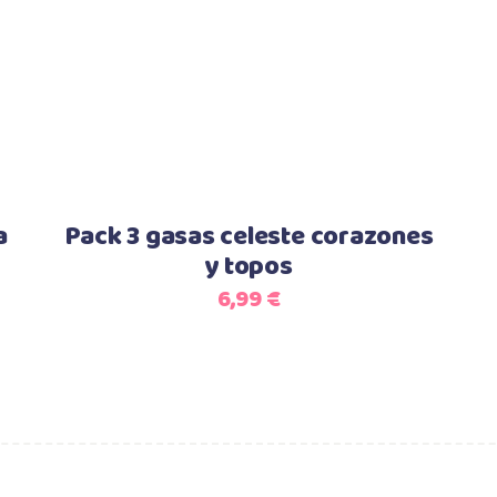
Add to cart
a
Pack 3 gasas celeste corazones
y topos
6,99
€