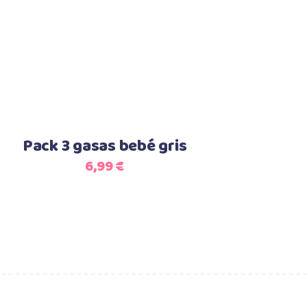
Add to cart
Pack 3 gasas bebé gris
6,99
€