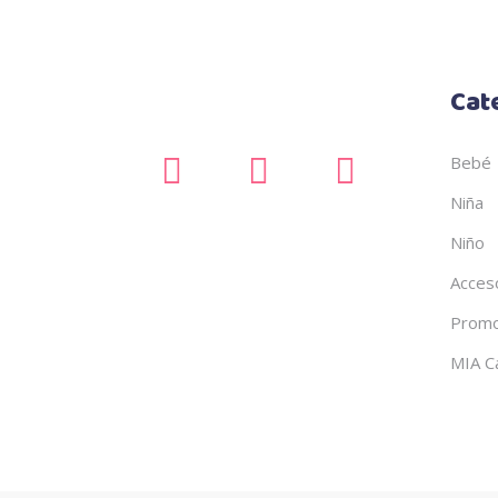
Cat
Bebé
Niña
Niño
Acces
Promo
MIA C