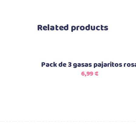
Related products
Add to cart
Pack de 3 gasas pajaritos ros
6,99
€