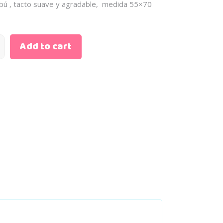
ú , tacto suave y agradable, medida 55×70
Add to cart