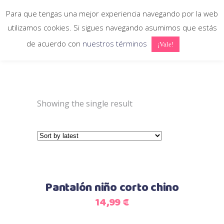
Para que tengas una mejor experiencia navegando por la web
utilizamos cookies. Si sigues navegando asumimos que estás
Inicio
>
Tienda
>
de acuerdo con
nuestros términos
X
¡Vale!
Pantalón corto chino
Showing the single result
Select options
Pantalón niño corto chino
14,99
€